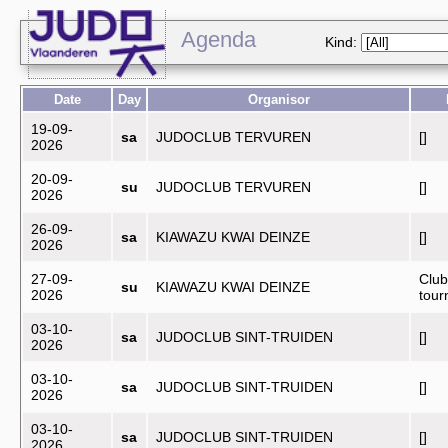
Agenda
Kind:
Date
Day
Organisor
19-09-
sa
JUDOCLUB TERVUREN
[]
2026
20-09-
su
JUDOCLUB TERVUREN
[]
2026
26-09-
sa
KIAWAZU KWAI DEINZE
[]
2026
27-09-
Club
su
KIAWAZU KWAI DEINZE
2026
tou
03-10-
sa
JUDOCLUB SINT-TRUIDEN
[]
2026
03-10-
sa
JUDOCLUB SINT-TRUIDEN
[]
2026
03-10-
sa
JUDOCLUB SINT-TRUIDEN
[]
2026