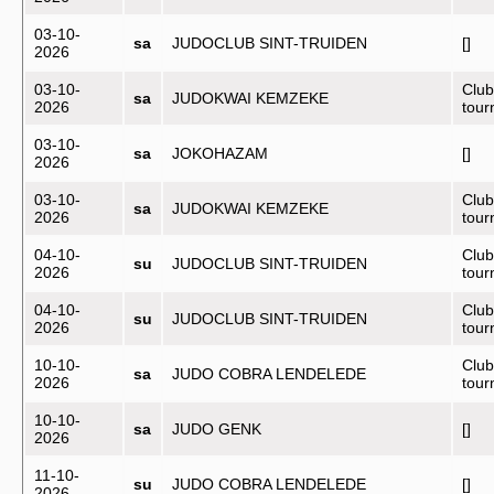
03-10-
sa
JUDOCLUB SINT-TRUIDEN
[]
2026
03-10-
Club
sa
JUDOKWAI KEMZEKE
2026
tou
03-10-
sa
JOKOHAZAM
[]
2026
03-10-
Club
sa
JUDOKWAI KEMZEKE
2026
tou
04-10-
Club
su
JUDOCLUB SINT-TRUIDEN
2026
tou
04-10-
Club
su
JUDOCLUB SINT-TRUIDEN
2026
tou
10-10-
Club
sa
JUDO COBRA LENDELEDE
2026
tou
10-10-
sa
JUDO GENK
[]
2026
11-10-
su
JUDO COBRA LENDELEDE
[]
2026