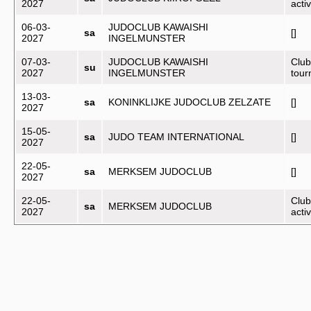
2027
activ
06-03-
JUDOCLUB KAWAISHI
sa
[]
2027
INGELMUNSTER
07-03-
JUDOCLUB KAWAISHI
Club
su
2027
INGELMUNSTER
tou
13-03-
sa
KONINKLIJKE JUDOCLUB ZELZATE
[]
2027
15-05-
sa
JUDO TEAM INTERNATIONAL
[]
2027
22-05-
sa
MERKSEM JUDOCLUB
[]
2027
22-05-
Club
sa
MERKSEM JUDOCLUB
2027
activ