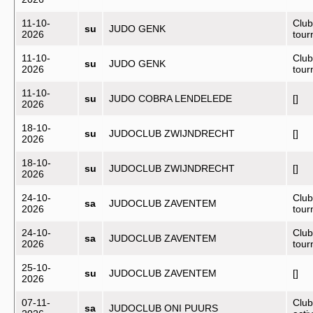
11-10-
Club
su
JUDO GENK
2026
tou
11-10-
Club
su
JUDO GENK
2026
tou
11-10-
su
JUDO COBRA LENDELEDE
[]
2026
18-10-
su
JUDOCLUB ZWIJNDRECHT
[]
2026
18-10-
su
JUDOCLUB ZWIJNDRECHT
[]
2026
24-10-
Club
sa
JUDOCLUB ZAVENTEM
2026
tou
24-10-
Club
sa
JUDOCLUB ZAVENTEM
2026
tou
25-10-
su
JUDOCLUB ZAVENTEM
[]
2026
07-11-
Club
sa
JUDOCLUB ONI PUURS