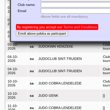
Club name:
03-10-
sa
JUDOCLUB SINT-TRUIDEN
[]
Email
2026
Above fields are all mandatory
03-10-
Club
sa
JUDOKWAI KEMZEKE
2026
tou
By registering you accept our
Terms and Conditions
03-10-
Enroll above judoka as participant
sa
JOKOHAZAM
[]
2026
03-10-
Club
sa
JUDOKWAI KEMZEKE
2026
tou
04-10-
Club
su
JUDOCLUB SINT-TRUIDEN
2026
tou
04-10-
Club
su
JUDOCLUB SINT-TRUIDEN
2026
tou
10-10-
Club
sa
JUDO COBRA LENDELEDE
2026
tou
10-10-
sa
JUDO GENK
[]
2026
11-10-
su
JUDO COBRA LENDELEDE
[]
2026