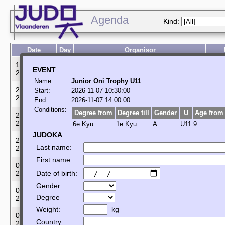
Agenda
Kind:
Date
Day
Organisor
19-09-
sa
JUDOCLUB TERVUREN
[]
EVENT
2026
Name:
Junior Oni Trophy U11
20-09-
Start:
2026-11-07 10:30:00
su
JUDOCLUB TERVUREN
[]
2026
End:
2026-11-07 14:00:00
Conditions:
Degree from
Degree till
Gender
U
Age from
26-09-
sa
KIAWAZU KWAI DEINZE
[]
2026
6e Kyu
1e Kyu
A
U11
9
JUDOKA
27-09-
Club
su
KIAWAZU KWAI DEINZE
Last name:
2026
tou
First name:
03-10-
sa
JUDOCLUB SINT-TRUIDEN
[]
2026
Date of birth:
Gender
03-10-
sa
JUDOCLUB SINT-TRUIDEN
[]
Degree
2026
Weight:
kg
03-10-
sa
JUDOCLUB SINT-TRUIDEN
[]
Country:
2026