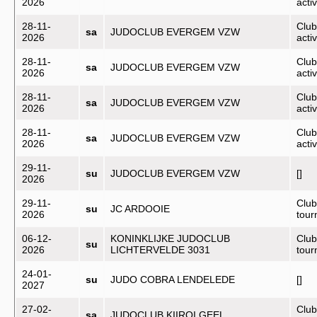
2026
activ
28-11-
Club
sa
JUDOCLUB EVERGEM VZW
2026
activ
28-11-
Club
sa
JUDOCLUB EVERGEM VZW
2026
activ
28-11-
Club
sa
JUDOCLUB EVERGEM VZW
2026
activ
28-11-
Club
sa
JUDOCLUB EVERGEM VZW
2026
activ
29-11-
su
JUDOCLUB EVERGEM VZW
[]
2026
29-11-
Club
su
JC ARDOOIE
2026
tou
06-12-
KONINKLIJKE JUDOCLUB
Club
su
2026
LICHTERVELDE 3031
tou
24-01-
su
JUDO COBRA LENDELEDE
[]
2027
27-02-
Club
sa
JUDOCLUB KIIROI GEEL