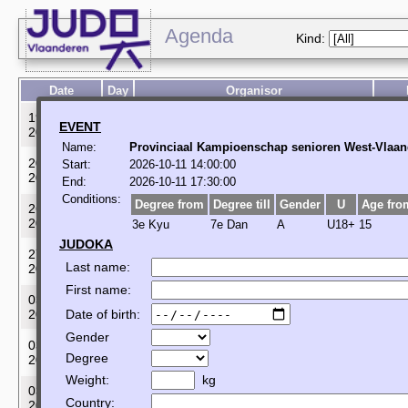
Agenda
Kind:
Date
Day
Organisor
19-09-
sa
JUDOCLUB TERVUREN
[]
EVENT
2026
Name:
Provinciaal Kampioenschap senioren West-Vlaan
20-09-
Start:
2026-10-11 14:00:00
su
JUDOCLUB TERVUREN
[]
2026
End:
2026-10-11 17:30:00
Conditions:
Degree from
Degree till
Gender
U
Age fro
26-09-
sa
KIAWAZU KWAI DEINZE
[]
2026
3e Kyu
7e Dan
A
U18+
15
JUDOKA
27-09-
Club
su
KIAWAZU KWAI DEINZE
Last name:
2026
tou
First name:
03-10-
sa
JUDOCLUB SINT-TRUIDEN
[]
2026
Date of birth:
Gender
03-10-
sa
JUDOCLUB SINT-TRUIDEN
[]
Degree
2026
Weight:
kg
03-10-
sa
JUDOCLUB SINT-TRUIDEN
[]
Country:
2026