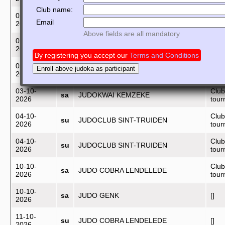
Club name:
03-10-
sa
JUDOCLUB SINT-TRUIDEN
[]
Email
2026
Above fields are all mandatory
03-10-
Club
sa
JUDOKWAI KEMZEKE
2026
tou
By registering you accept our
Terms and Conditions
03-10-
Enroll above judoka as participant
sa
JOKOHAZAM
[]
2026
03-10-
Club
sa
JUDOKWAI KEMZEKE
2026
tou
04-10-
Club
su
JUDOCLUB SINT-TRUIDEN
2026
tou
04-10-
Club
su
JUDOCLUB SINT-TRUIDEN
2026
tou
10-10-
Club
sa
JUDO COBRA LENDELEDE
2026
tou
10-10-
sa
JUDO GENK
[]
2026
11-10-
su
JUDO COBRA LENDELEDE
[]
2026