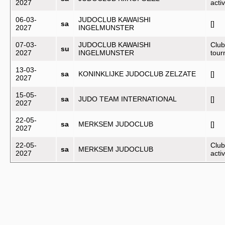
2027
activ
06-03-
JUDOCLUB KAWAISHI
sa
[]
2027
INGELMUNSTER
07-03-
JUDOCLUB KAWAISHI
Club
su
2027
INGELMUNSTER
tou
13-03-
sa
KONINKLIJKE JUDOCLUB ZELZATE
[]
2027
15-05-
sa
JUDO TEAM INTERNATIONAL
[]
2027
22-05-
sa
MERKSEM JUDOCLUB
[]
2027
22-05-
Club
sa
MERKSEM JUDOCLUB
2027
activ