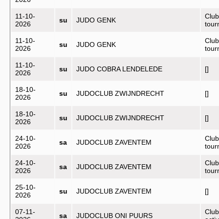
11-10-
Club
su
JUDO GENK
2026
tou
11-10-
Club
su
JUDO GENK
2026
tou
11-10-
su
JUDO COBRA LENDELEDE
[]
2026
18-10-
su
JUDOCLUB ZWIJNDRECHT
[]
2026
18-10-
su
JUDOCLUB ZWIJNDRECHT
[]
2026
24-10-
Club
sa
JUDOCLUB ZAVENTEM
2026
tou
24-10-
Club
sa
JUDOCLUB ZAVENTEM
2026
tou
25-10-
su
JUDOCLUB ZAVENTEM
[]
2026
07-11-
Club
sa
JUDOCLUB ONI PUURS