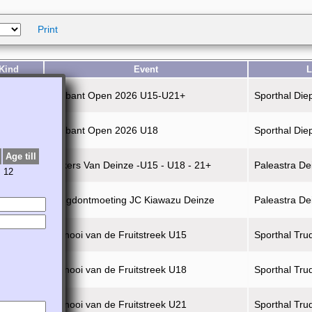
Print
Kind
Event
L
Brabant Open 2026 U15-U21+
Sporthal Die
Brabant Open 2026 U18
Sporthal Die
Age till
Bekers Van Deinze -U15 - U18 - 21+
Paleastra De
12
Jeugdontmoeting JC Kiawazu Deinze
Paleastra De
rnament
Tornooi van de Fruitstreek U15
Sporthal Tru
Tornooi van de Fruitstreek U18
Sporthal Tru
Tornooi van de Fruitstreek U21
Sporthal Tru