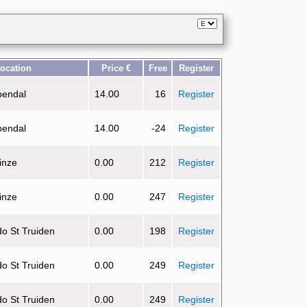
ocation
Price €
Free
Register
pendal
14.00
16
Register
pendal
14.00
-24
Register
inze
0.00
212
Register
inze
0.00
247
Register
do St Truiden
0.00
198
Register
do St Truiden
0.00
249
Register
do St Truiden
0.00
249
Register