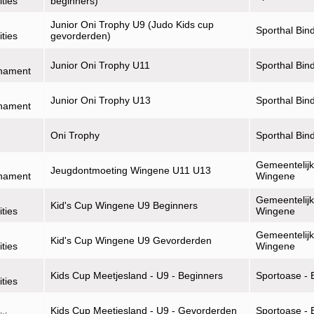
ities
beginners)
Junior Oni Trophy U9 (Judo Kids cup
Sporthal Bin
ities
gevorderden)
Junior Oni Trophy U11
Sporthal Bin
rnament
Junior Oni Trophy U13
Sporthal Bin
rnament
Oni Trophy
Sporthal Bin
Gemeentelijk
Jeugdontmoeting Wingene U11 U13
rnament
Wingene
Gemeentelijk
Kid's Cup Wingene U9 Beginners
ities
Wingene
Gemeentelijk
Kid's Cup Wingene U9 Gevorderden
ities
Wingene
Kids Cup Meetjesland - U9 - Beginners
Sportoase - 
ities
Kids Cup Meetjesland - U9 - Gevorderden
Sportoase - 