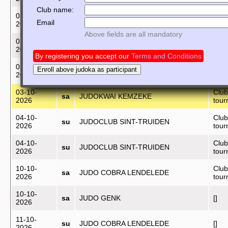
Club name:
03-10-
sa
JUDOCLUB SINT-TRUIDEN
[]
Email
2026
Above fields are all mandatory
03-10-
Club
sa
JUDOKWAI KEMZEKE
2026
tou
By registering you accept our
Terms and Conditions
03-10-
Enroll above judoka as participant
sa
JOKOHAZAM
[]
2026
03-10-
Club
sa
JUDOKWAI KEMZEKE
2026
tou
04-10-
Club
su
JUDOCLUB SINT-TRUIDEN
2026
tou
04-10-
Club
su
JUDOCLUB SINT-TRUIDEN
2026
tou
10-10-
Club
sa
JUDO COBRA LENDELEDE
2026
tou
10-10-
sa
JUDO GENK
[]
2026
11-10-
su
JUDO COBRA LENDELEDE
[]
2026