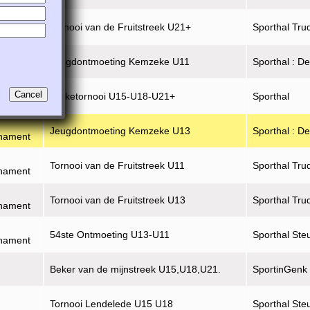
Tornooi van de Fruitstreek U21+
Sporthal Tru
Jeugdontmoeting Kemzeke U11
Sporthal : D
rnament
Cancel
Kreketornooi U15-U18-U21+
Sporthal
Jeugdontmoeting Kemzeke U13
Sporthal : D
rnament
Tornooi van de Fruitstreek U11
Sporthal Tru
rnament
Tornooi van de Fruitstreek U13
Sporthal Tru
rnament
54ste Ontmoeting U13-U11
Sporthal Ste
rnament
Beker van de mijnstreek U15,U18,U21.
SportinGenk
Tornooi Lendelede U15 U18
Sporthal Ste