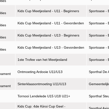
ities
Kids Cup Meetjesland - U11 - Beginners
Sportoase - 
ities
Kids Cup Meetjesland - U11 - Gevorderden
Sportoase - 
ities
Kids Cup Meetjesland - U13 - Beginners
Sportoase - 
ities
Kids Cup Meetjesland - U13 - Gevorderden
Sportoase - 
ities
1ste Trofee van het Meetjesland
Sportoase - 
Ontmoeting Ardooie U11/U13
Sporthal De 
rnament
Sinterklaasontmoeting U11/U13
Gemeentelijk
rnament
Tornooi Lendelede U15 U18 U21+
Sporthal Ste
Kids Cup: 4de Kiiroi Cup Geel -
Sporthal Axi