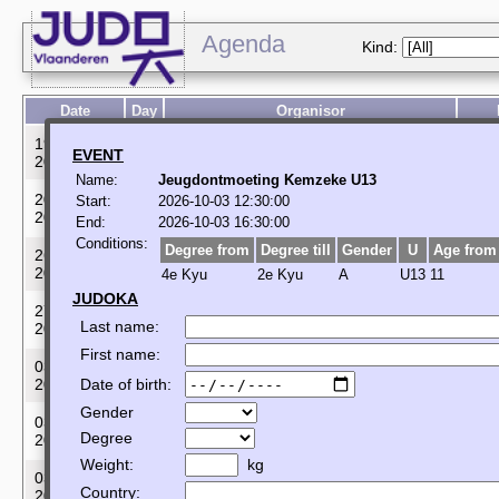
Agenda
Kind:
Date
Day
Organisor
19-09-
sa
JUDOCLUB TERVUREN
[]
EVENT
2026
Name:
Jeugdontmoeting Kemzeke U13
20-09-
Start:
2026-10-03 12:30:00
su
JUDOCLUB TERVUREN
[]
2026
End:
2026-10-03 16:30:00
Conditions:
Degree from
Degree till
Gender
U
Age from
26-09-
sa
KIAWAZU KWAI DEINZE
[]
2026
4e Kyu
2e Kyu
A
U13
11
JUDOKA
27-09-
Club
su
KIAWAZU KWAI DEINZE
Last name:
2026
tou
First name:
03-10-
sa
JUDOCLUB SINT-TRUIDEN
[]
2026
Date of birth:
Gender
03-10-
sa
JUDOCLUB SINT-TRUIDEN
[]
Degree
2026
Weight:
kg
03-10-
sa
JUDOCLUB SINT-TRUIDEN
[]
Country:
2026