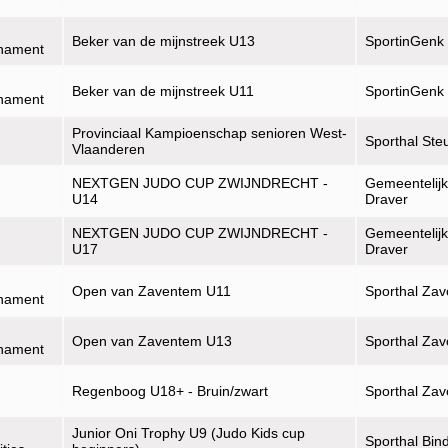
Beker van de mijnstreek U13
SportinGenk
rnament
Beker van de mijnstreek U11
SportinGenk
rnament
Provinciaal Kampioenschap senioren West-
Sporthal Ste
Vlaanderen
NEXTGEN JUDO CUP ZWIJNDRECHT -
Gemeentelijk
U14
Draver
NEXTGEN JUDO CUP ZWIJNDRECHT -
Gemeentelijk
U17
Draver
Open van Zaventem U11
Sporthal Zav
rnament
Open van Zaventem U13
Sporthal Zav
rnament
Regenboog U18+ - Bruin/zwart
Sporthal Zav
Junior Oni Trophy U9 (Judo Kids cup
Sporthal Bin