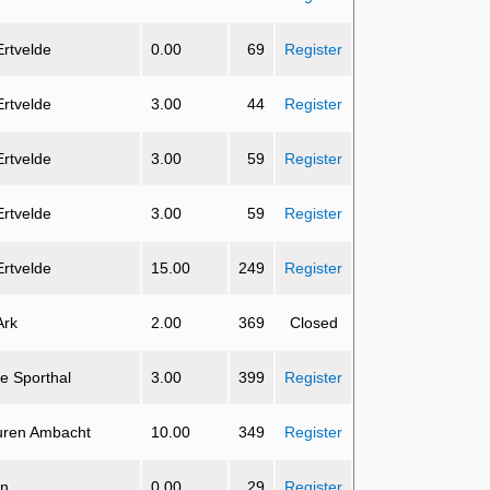
Ertvelde
0.00
69
Register
Ertvelde
3.00
44
Register
Ertvelde
3.00
59
Register
Ertvelde
3.00
59
Register
Ertvelde
15.00
249
Register
Ark
2.00
369
Closed
e Sporthal
3.00
399
Register
uren Ambacht
10.00
349
Register
on
0.00
29
Register