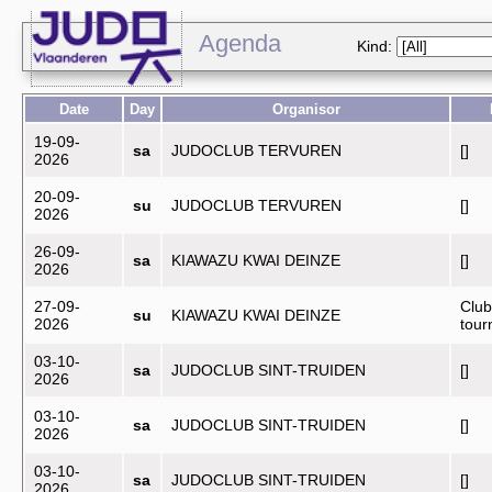
Agenda
Kind:
Date
Day
Organisor
19-09-
sa
JUDOCLUB TERVUREN
[]
2026
20-09-
su
JUDOCLUB TERVUREN
[]
2026
26-09-
sa
KIAWAZU KWAI DEINZE
[]
2026
27-09-
Club
su
KIAWAZU KWAI DEINZE
2026
tou
03-10-
sa
JUDOCLUB SINT-TRUIDEN
[]
2026
03-10-
sa
JUDOCLUB SINT-TRUIDEN
[]
2026
03-10-
sa
JUDOCLUB SINT-TRUIDEN
[]
2026