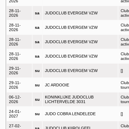
2026
activ
28-11-
Club
sa
JUDOCLUB EVERGEM VZW
2026
activ
28-11-
Club
sa
JUDOCLUB EVERGEM VZW
2026
activ
28-11-
Club
sa
JUDOCLUB EVERGEM VZW
2026
activ
28-11-
Club
sa
JUDOCLUB EVERGEM VZW
2026
activ
29-11-
su
JUDOCLUB EVERGEM VZW
[]
2026
29-11-
Club
su
JC ARDOOIE
2026
tou
06-12-
KONINKLIJKE JUDOCLUB
Club
su
2026
LICHTERVELDE 3031
tou
24-01-
su
JUDO COBRA LENDELEDE
[]
2027
27-02-
Club
sa
JUDOCLUB KIIROI GEEL