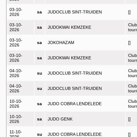
03-10-
sa
JUDOCLUB SINT-TRUIDEN
[]
2026
03-10-
Club
sa
JUDOKWAI KEMZEKE
2026
tou
03-10-
sa
JOKOHAZAM
[]
2026
03-10-
Club
sa
JUDOKWAI KEMZEKE
2026
tou
04-10-
Club
su
JUDOCLUB SINT-TRUIDEN
2026
tou
04-10-
Club
su
JUDOCLUB SINT-TRUIDEN
2026
tou
10-10-
Club
sa
JUDO COBRA LENDELEDE
2026
tou
10-10-
sa
JUDO GENK
[]
2026
11-10-
su
JUDO COBRA LENDELEDE
[]
2026