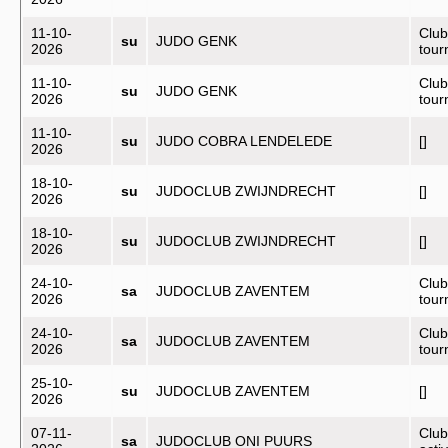
11-10-
Club
su
JUDO GENK
2026
tou
11-10-
Club
su
JUDO GENK
2026
tou
11-10-
su
JUDO COBRA LENDELEDE
[]
2026
18-10-
su
JUDOCLUB ZWIJNDRECHT
[]
2026
18-10-
su
JUDOCLUB ZWIJNDRECHT
[]
2026
24-10-
Club
sa
JUDOCLUB ZAVENTEM
2026
tou
24-10-
Club
sa
JUDOCLUB ZAVENTEM
2026
tou
25-10-
su
JUDOCLUB ZAVENTEM
[]
2026
07-11-
Club
sa
JUDOCLUB ONI PUURS