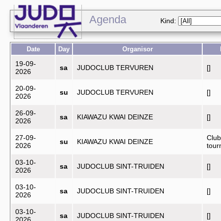
Agenda
Kind:
Date
Day
Organisor
19-09-
sa
JUDOCLUB TERVUREN
[]
2026
20-09-
su
JUDOCLUB TERVUREN
[]
2026
26-09-
sa
KIAWAZU KWAI DEINZE
[]
2026
27-09-
Club
su
KIAWAZU KWAI DEINZE
2026
tou
03-10-
sa
JUDOCLUB SINT-TRUIDEN
[]
2026
03-10-
sa
JUDOCLUB SINT-TRUIDEN
[]
2026
03-10-
sa
JUDOCLUB SINT-TRUIDEN
[]
2026