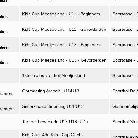
ities
Kids Cup Meetjesland - U11 - Beginners
Sportoase - 
ities
Kids Cup Meetjesland - U11 - Gevorderden
Sportoase - 
ities
Kids Cup Meetjesland - U13 - Beginners
Sportoase - 
ities
Kids Cup Meetjesland - U13 - Gevorderden
Sportoase - 
ities
1ste Trofee van het Meetjesland
Sportoase - 
Ontmoeting Ardooie U11/U13
Sporthal De 
rnament
Sinterklaasontmoeting U11/U13
Gemeentelijk
rnament
Tornooi Lendelede U15 U18 U21+
Sporthal Ste
Kids Cup: 4de Kiiroi Cup Geel -
Sporthal Axi