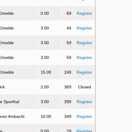
Ertvelde
0.00
69
Register
Ertvelde
3.00
44
Register
Ertvelde
3.00
59
Register
Ertvelde
3.00
59
Register
Ertvelde
15.00
249
Register
Ark
2.00
369
Closed
e Sporthal
3.00
399
Register
uren Ambacht
10.00
349
Register
on
0.00
29
Register