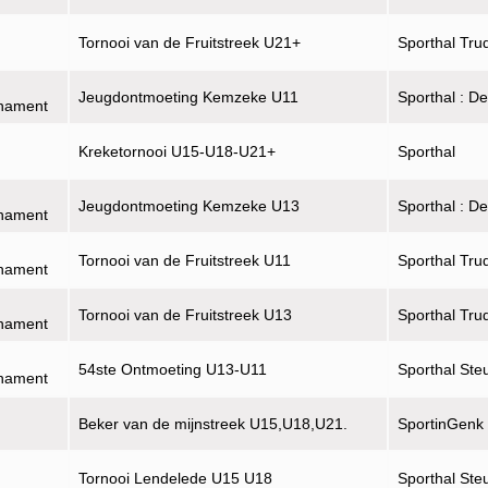
Tornooi van de Fruitstreek U21+
Sporthal Tru
Jeugdontmoeting Kemzeke U11
Sporthal : D
rnament
Kreketornooi U15-U18-U21+
Sporthal
Jeugdontmoeting Kemzeke U13
Sporthal : D
rnament
Tornooi van de Fruitstreek U11
Sporthal Tru
rnament
Tornooi van de Fruitstreek U13
Sporthal Tru
rnament
54ste Ontmoeting U13-U11
Sporthal Ste
rnament
Beker van de mijnstreek U15,U18,U21.
SportinGenk
Tornooi Lendelede U15 U18
Sporthal Ste