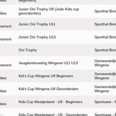
ities
beginners)
Junior Oni Trophy U9 (Judo Kids cup
Sporthal Bin
ities
gevorderden)
Junior Oni Trophy U11
Sporthal Bin
rnament
Junior Oni Trophy U13
Sporthal Bin
rnament
Oni Trophy
Sporthal Bin
Gemeentelijk
Jeugdontmoeting Wingene U11 U13
rnament
Wingene
Gemeentelijk
Kid's Cup Wingene U9 Beginners
ities
Wingene
Gemeentelijk
Kid's Cup Wingene U9 Gevorderden
ities
Wingene
Kids Cup Meetjesland - U9 - Beginners
Sportoase - 
ities
Kids Cup Meetjesland - U9 - Gevorderden
Sportoase - 