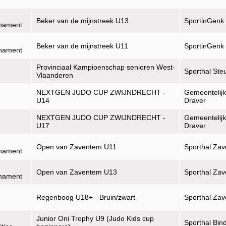
Beker van de mijnstreek U13
SportinGenk
rnament
Beker van de mijnstreek U11
SportinGenk
rnament
Provinciaal Kampioenschap senioren West-
Sporthal Ste
Vlaanderen
NEXTGEN JUDO CUP ZWIJNDRECHT -
Gemeentelijk
U14
Draver
NEXTGEN JUDO CUP ZWIJNDRECHT -
Gemeentelijk
U17
Draver
Open van Zaventem U11
Sporthal Zav
rnament
Open van Zaventem U13
Sporthal Zav
rnament
Regenboog U18+ - Bruin/zwart
Sporthal Zav
Junior Oni Trophy U9 (Judo Kids cup
Sporthal Bin