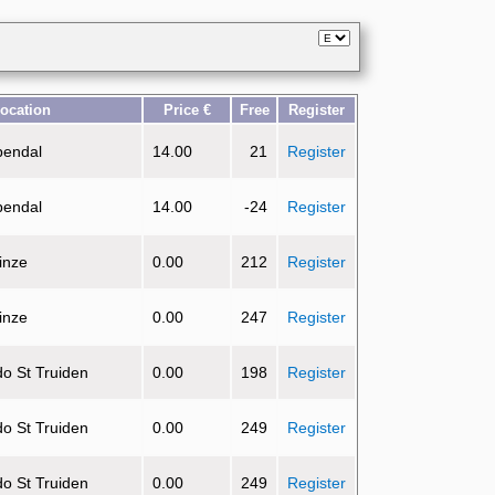
ocation
Price €
Free
Register
pendal
14.00
21
Register
pendal
14.00
-24
Register
inze
0.00
212
Register
inze
0.00
247
Register
do St Truiden
0.00
198
Register
do St Truiden
0.00
249
Register
do St Truiden
0.00
249
Register