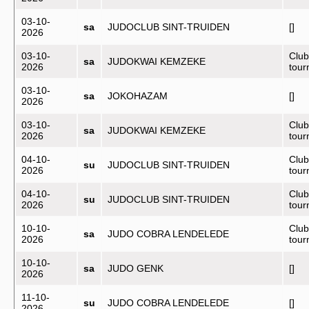
03-10-
sa
JUDOCLUB SINT-TRUIDEN
[]
2026
03-10-
Club
sa
JUDOKWAI KEMZEKE
2026
tou
03-10-
sa
JOKOHAZAM
[]
2026
03-10-
Club
sa
JUDOKWAI KEMZEKE
2026
tou
04-10-
Club
su
JUDOCLUB SINT-TRUIDEN
2026
tou
04-10-
Club
su
JUDOCLUB SINT-TRUIDEN
2026
tou
10-10-
Club
sa
JUDO COBRA LENDELEDE
2026
tou
10-10-
sa
JUDO GENK
[]
2026
11-10-
su
JUDO COBRA LENDELEDE
[]
2026