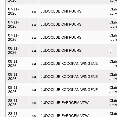
2026
activ
07-11-
Club
sa
JUDOCLUB ONI PUURS
2026
activ
07-11-
Club
sa
JUDOCLUB ONI PUURS
2026
tou
07-11-
Club
sa
JUDOCLUB ONI PUURS
2026
tou
08-11-
su
JUDOCLUB ONI PUURS
[]
2026
08-11-
Club
su
JUDOCLUB KODOKAN WINGENE
2026
tou
08-11-
Club
su
JUDOCLUB KODOKAN WINGENE
2026
activ
08-11-
Club
su
JUDOCLUB KODOKAN WINGENE
2026
activ
28-11-
Club
sa
JUDOCLUB EVERGEM VZW
2026
activ
28-11-
Club
sa
JUDOCLUB EVERGEM VZW