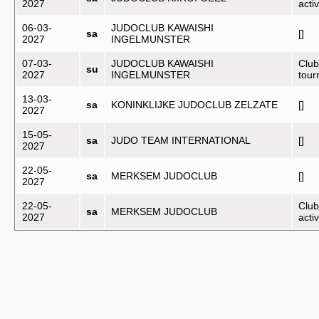
2027
activ
06-03-
JUDOCLUB KAWAISHI
sa
[]
2027
INGELMUNSTER
07-03-
JUDOCLUB KAWAISHI
Club
su
2027
INGELMUNSTER
tou
13-03-
sa
KONINKLIJKE JUDOCLUB ZELZATE
[]
2027
15-05-
sa
JUDO TEAM INTERNATIONAL
[]
2027
22-05-
sa
MERKSEM JUDOCLUB
[]
2027
22-05-
Club
sa
MERKSEM JUDOCLUB
2027
activ