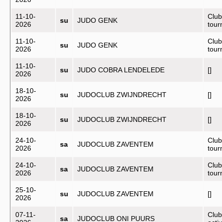
11-10-
Club
su
JUDO GENK
2026
tou
11-10-
Club
su
JUDO GENK
2026
tou
11-10-
su
JUDO COBRA LENDELEDE
[]
2026
18-10-
su
JUDOCLUB ZWIJNDRECHT
[]
2026
18-10-
su
JUDOCLUB ZWIJNDRECHT
[]
2026
24-10-
Club
sa
JUDOCLUB ZAVENTEM
2026
tou
24-10-
Club
sa
JUDOCLUB ZAVENTEM
2026
tou
25-10-
su
JUDOCLUB ZAVENTEM
[]
2026
07-11-
Club
sa
JUDOCLUB ONI PUURS