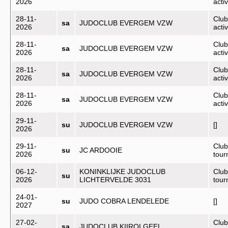
2026
activ
28-11-
Club
sa
JUDOCLUB EVERGEM VZW
2026
activ
28-11-
Club
sa
JUDOCLUB EVERGEM VZW
2026
activ
28-11-
Club
sa
JUDOCLUB EVERGEM VZW
2026
activ
28-11-
Club
sa
JUDOCLUB EVERGEM VZW
2026
activ
29-11-
su
JUDOCLUB EVERGEM VZW
[]
2026
29-11-
Club
su
JC ARDOOIE
2026
tou
06-12-
KONINKLIJKE JUDOCLUB
Club
su
2026
LICHTERVELDE 3031
tou
24-01-
su
JUDO COBRA LENDELEDE
[]
2027
27-02-
Club
sa
JUDOCLUB KIIROI GEEL