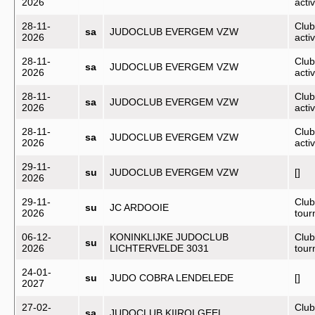
2026
activ
28-11-
Club
sa
JUDOCLUB EVERGEM VZW
2026
activ
28-11-
Club
sa
JUDOCLUB EVERGEM VZW
2026
activ
28-11-
Club
sa
JUDOCLUB EVERGEM VZW
2026
activ
28-11-
Club
sa
JUDOCLUB EVERGEM VZW
2026
activ
29-11-
su
JUDOCLUB EVERGEM VZW
[]
2026
29-11-
Club
su
JC ARDOOIE
2026
tou
06-12-
KONINKLIJKE JUDOCLUB
Club
su
2026
LICHTERVELDE 3031
tou
24-01-
su
JUDO COBRA LENDELEDE
[]
2027
27-02-
Club
sa
JUDOCLUB KIIROI GEEL