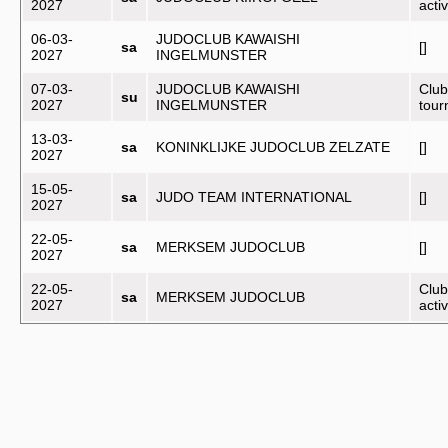
2027
activ
06-03-
JUDOCLUB KAWAISHI
sa
[]
2027
INGELMUNSTER
07-03-
JUDOCLUB KAWAISHI
Club
su
2027
INGELMUNSTER
tou
13-03-
sa
KONINKLIJKE JUDOCLUB ZELZATE
[]
2027
15-05-
sa
JUDO TEAM INTERNATIONAL
[]
2027
22-05-
sa
MERKSEM JUDOCLUB
[]
2027
22-05-
Club
sa
MERKSEM JUDOCLUB
2027
activ