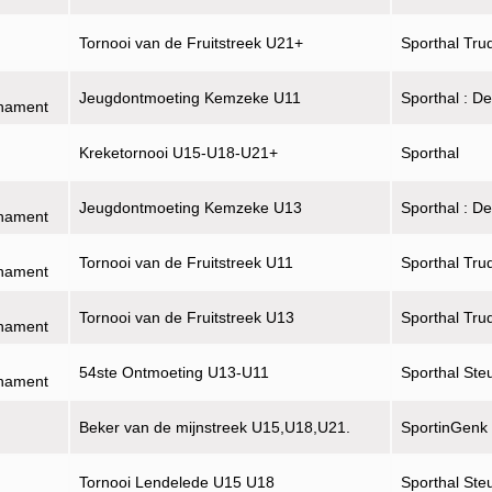
Tornooi van de Fruitstreek U21+
Sporthal Tru
Jeugdontmoeting Kemzeke U11
Sporthal : D
rnament
Kreketornooi U15-U18-U21+
Sporthal
Jeugdontmoeting Kemzeke U13
Sporthal : D
rnament
Tornooi van de Fruitstreek U11
Sporthal Tru
rnament
Tornooi van de Fruitstreek U13
Sporthal Tru
rnament
54ste Ontmoeting U13-U11
Sporthal Ste
rnament
Beker van de mijnstreek U15,U18,U21.
SportinGenk
Tornooi Lendelede U15 U18
Sporthal Ste