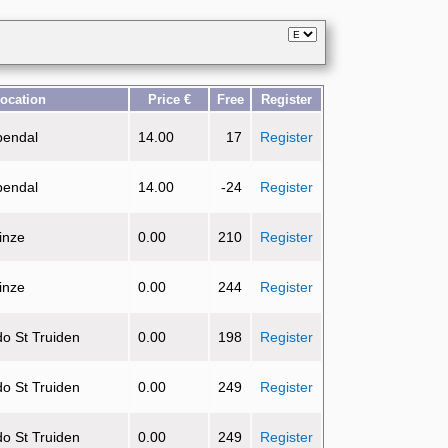
ocation
Price €
Free
Register
pendal
14.00
17
Register
pendal
14.00
-24
Register
inze
0.00
210
Register
inze
0.00
244
Register
do St Truiden
0.00
198
Register
do St Truiden
0.00
249
Register
do St Truiden
0.00
249
Register