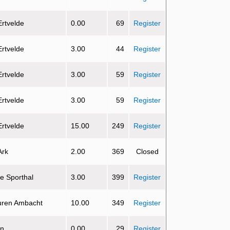
Ertvelde
0.00
69
Register
Ertvelde
3.00
44
Register
Ertvelde
3.00
59
Register
Ertvelde
3.00
59
Register
Ertvelde
15.00
249
Register
Ark
2.00
369
Closed
e Sporthal
3.00
399
Register
uren Ambacht
10.00
349
Register
on
0.00
29
Register