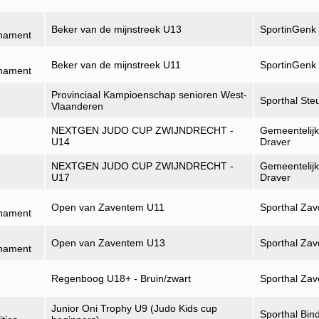
Beker van de mijnstreek U13
SportinGenk
rnament
Beker van de mijnstreek U11
SportinGenk
rnament
Provinciaal Kampioenschap senioren West-
Sporthal Ste
Vlaanderen
NEXTGEN JUDO CUP ZWIJNDRECHT -
Gemeentelijk
U14
Draver
NEXTGEN JUDO CUP ZWIJNDRECHT -
Gemeentelijk
U17
Draver
Open van Zaventem U11
Sporthal Zav
rnament
Open van Zaventem U13
Sporthal Zav
rnament
Regenboog U18+ - Bruin/zwart
Sporthal Zav
Junior Oni Trophy U9 (Judo Kids cup
Sporthal Bin