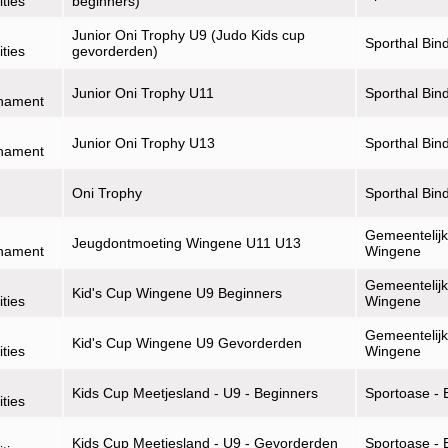
ities
beginners)
Junior Oni Trophy U9 (Judo Kids cup
Sporthal Bin
ities
gevorderden)
Junior Oni Trophy U11
Sporthal Bin
rnament
Junior Oni Trophy U13
Sporthal Bin
rnament
Oni Trophy
Sporthal Bin
Gemeentelijk
Jeugdontmoeting Wingene U11 U13
rnament
Wingene
Gemeentelijk
Kid's Cup Wingene U9 Beginners
ities
Wingene
Gemeentelijk
Kid's Cup Wingene U9 Gevorderden
ities
Wingene
Kids Cup Meetjesland - U9 - Beginners
Sportoase - 
ities
Kids Cup Meetjesland - U9 - Gevorderden
Sportoase - 