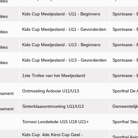
ities
Kids Cup Meetjesland - U11 - Beginners
Sportoase - 
ities
Kids Cup Meetjesland - U11 - Gevorderden
Sportoase - 
ities
Kids Cup Meetjesland - U13 - Beginners
Sportoase - 
ities
Kids Cup Meetjesland - U13 - Gevorderden
Sportoase - 
ities
1ste Trofee van het Meetjesland
Sportoase - 
Ontmoeting Ardooie U11/U13
Sporthal De 
rnament
Sinterklaasontmoeting U11/U13
Gemeentelijk
rnament
Tornooi Lendelede U15 U18 U21+
Sporthal Ste
Kids Cup: 4de Kiiroi Cup Geel -
Sporthal Axi