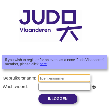
If you wish to register for an event as a none 'Judo Vlaanderen'
member, please click
here
.
Gebruikersnaam:
Wachtwoord: