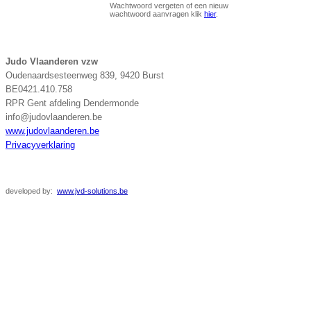
Wachtwoord vergeten of een nieuw
wachtwoord aanvragen klik
hier
.
Judo Vlaanderen vzw
Oudenaardsesteenweg 839, 9420 Burst
BE0421.410.758
RPR Gent afdeling Dendermonde
info@judovlaanderen.be
www.judovlaanderen.be
Privacyverklaring
developed
by:
www.jvd-solutions.be