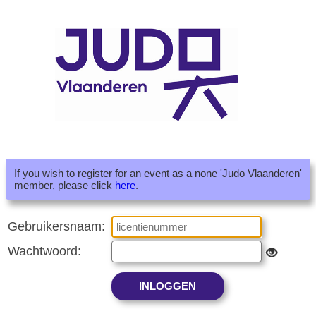
If you wish to register for an event as a none 'Judo Vlaanderen'
member, please click
here
.
Gebruikersnaam:
Wachtwoord: