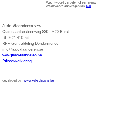
Wachtwoord vergeten of een nieuw
wachtwoord aanvragen klik
hier
.
Judo Vlaanderen vzw
Oudenaardsesteenweg 839, 9420 Burst
BE0421.410.758
RPR Gent afdeling Dendermonde
info@judovlaanderen.be
www.judovlaanderen.be
Privacyverklaring
developed
by:
www.jvd-solutions.be