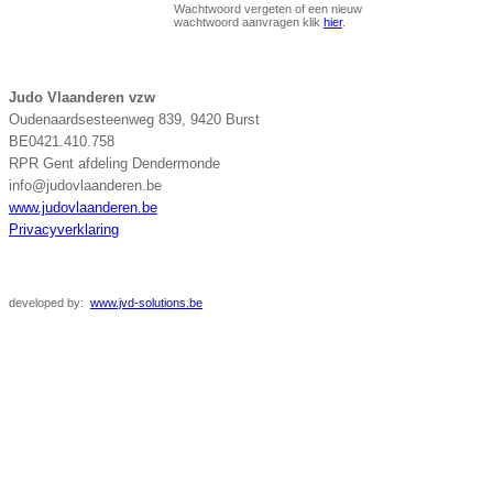
Wachtwoord vergeten of een nieuw
wachtwoord aanvragen klik
hier
.
Judo Vlaanderen vzw
Oudenaardsesteenweg 839, 9420 Burst
BE0421.410.758
RPR Gent afdeling Dendermonde
info@judovlaanderen.be
www.judovlaanderen.be
Privacyverklaring
developed
by:
www.jvd-solutions.be