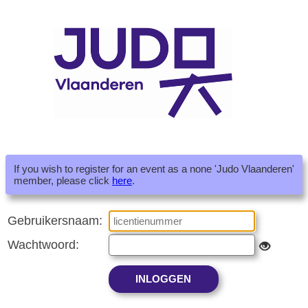
If you wish to register for an event as a none 'Judo Vlaanderen'
member, please click
here
.
Gebruikersnaam:
Wachtwoord: