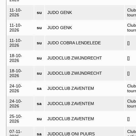
11-10-
Club
su
JUDO GENK
2026
tou
11-10-
Club
su
JUDO GENK
2026
tou
11-10-
su
JUDO COBRA LENDELEDE
[]
2026
18-10-
su
JUDOCLUB ZWIJNDRECHT
[]
2026
18-10-
su
JUDOCLUB ZWIJNDRECHT
[]
2026
24-10-
Club
sa
JUDOCLUB ZAVENTEM
2026
tou
24-10-
Club
sa
JUDOCLUB ZAVENTEM
2026
tou
25-10-
su
JUDOCLUB ZAVENTEM
[]
2026
07-11-
Club
sa
JUDOCLUB ONI PUURS