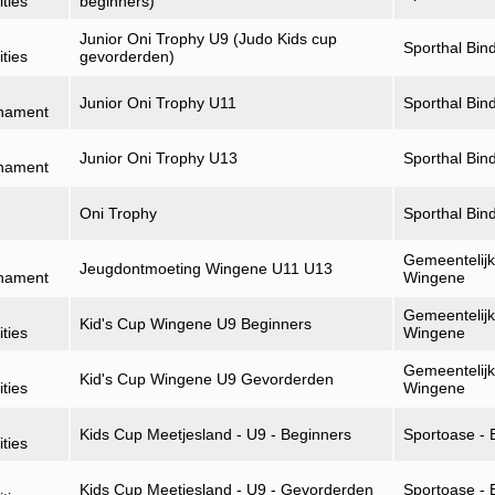
ities
beginners)
Junior Oni Trophy U9 (Judo Kids cup
Sporthal Bin
ities
gevorderden)
Junior Oni Trophy U11
Sporthal Bin
rnament
Junior Oni Trophy U13
Sporthal Bin
rnament
Oni Trophy
Sporthal Bin
Gemeentelijk
Jeugdontmoeting Wingene U11 U13
rnament
Wingene
Gemeentelijk
Kid's Cup Wingene U9 Beginners
ities
Wingene
Gemeentelijk
Kid's Cup Wingene U9 Gevorderden
ities
Wingene
Kids Cup Meetjesland - U9 - Beginners
Sportoase - 
ities
Kids Cup Meetjesland - U9 - Gevorderden
Sportoase - 