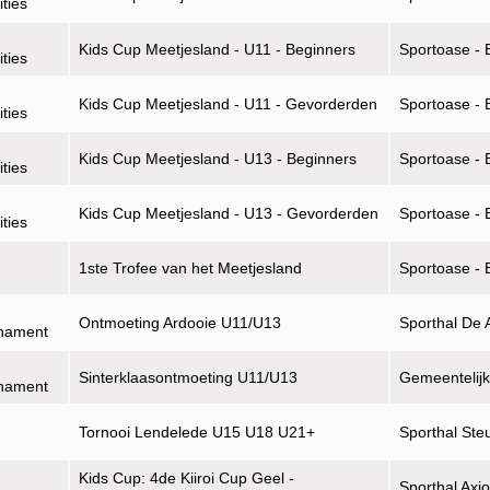
ities
Kids Cup Meetjesland - U11 - Beginners
Sportoase - 
ities
Kids Cup Meetjesland - U11 - Gevorderden
Sportoase - 
ities
Kids Cup Meetjesland - U13 - Beginners
Sportoase - 
ities
Kids Cup Meetjesland - U13 - Gevorderden
Sportoase - 
ities
1ste Trofee van het Meetjesland
Sportoase - 
Ontmoeting Ardooie U11/U13
Sporthal De 
rnament
Sinterklaasontmoeting U11/U13
Gemeentelijk
rnament
Tornooi Lendelede U15 U18 U21+
Sporthal Ste
Kids Cup: 4de Kiiroi Cup Geel -
Sporthal Axi