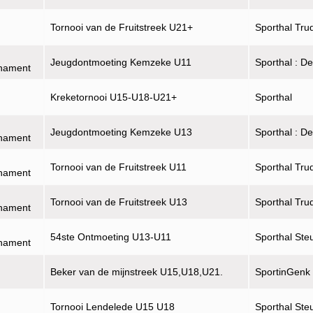
Tornooi van de Fruitstreek U21+
Sporthal Tru
Jeugdontmoeting Kemzeke U11
Sporthal : D
rnament
Kreketornooi U15-U18-U21+
Sporthal
Jeugdontmoeting Kemzeke U13
Sporthal : D
rnament
Tornooi van de Fruitstreek U11
Sporthal Tru
rnament
Tornooi van de Fruitstreek U13
Sporthal Tru
rnament
54ste Ontmoeting U13-U11
Sporthal Ste
rnament
Beker van de mijnstreek U15,U18,U21.
SportinGenk
Tornooi Lendelede U15 U18
Sporthal Ste