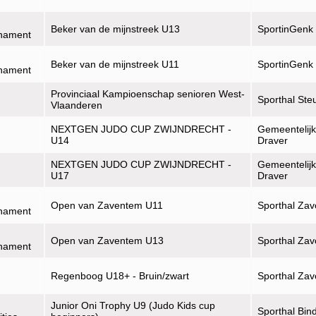
Beker van de mijnstreek U13
SportinGenk
rnament
Beker van de mijnstreek U11
SportinGenk
rnament
Provinciaal Kampioenschap senioren West-
Sporthal Ste
Vlaanderen
NEXTGEN JUDO CUP ZWIJNDRECHT -
Gemeentelijk
U14
Draver
NEXTGEN JUDO CUP ZWIJNDRECHT -
Gemeentelijk
U17
Draver
Open van Zaventem U11
Sporthal Zav
rnament
Open van Zaventem U13
Sporthal Zav
rnament
Regenboog U18+ - Bruin/zwart
Sporthal Zav
Junior Oni Trophy U9 (Judo Kids cup
Sporthal Bin