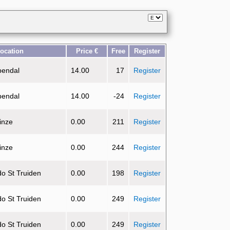
ocation
Price €
Free
Register
pendal
14.00
17
Register
pendal
14.00
-24
Register
inze
0.00
211
Register
inze
0.00
244
Register
do St Truiden
0.00
198
Register
do St Truiden
0.00
249
Register
do St Truiden
0.00
249
Register