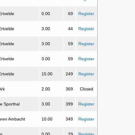
Ertvelde
0.00
69
Register
Ertvelde
3.00
44
Register
Ertvelde
3.00
59
Register
Ertvelde
3.00
59
Register
Ertvelde
15.00
249
Register
Ark
2.00
369
Closed
e Sporthal
3.00
399
Register
uren Ambacht
10.00
349
Register
on
0.00
29
Register