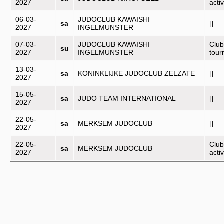
2027
activ
06-03-
JUDOCLUB KAWAISHI
sa
[]
2027
INGELMUNSTER
07-03-
JUDOCLUB KAWAISHI
Club
su
2027
INGELMUNSTER
tou
13-03-
sa
KONINKLIJKE JUDOCLUB ZELZATE
[]
2027
15-05-
sa
JUDO TEAM INTERNATIONAL
[]
2027
22-05-
sa
MERKSEM JUDOCLUB
[]
2027
22-05-
Club
sa
MERKSEM JUDOCLUB
2027
activ