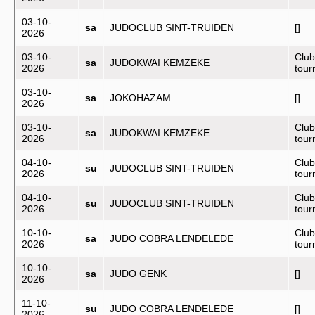
03-10-
sa
JUDOCLUB SINT-TRUIDEN
[]
2026
03-10-
Club
sa
JUDOKWAI KEMZEKE
2026
tou
03-10-
sa
JOKOHAZAM
[]
2026
03-10-
Club
sa
JUDOKWAI KEMZEKE
2026
tou
04-10-
Club
su
JUDOCLUB SINT-TRUIDEN
2026
tou
04-10-
Club
su
JUDOCLUB SINT-TRUIDEN
2026
tou
10-10-
Club
sa
JUDO COBRA LENDELEDE
2026
tou
10-10-
sa
JUDO GENK
[]
2026
11-10-
su
JUDO COBRA LENDELEDE
[]
2026