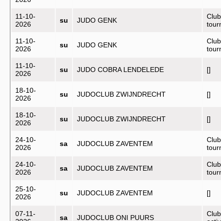
11-10-
Club
su
JUDO GENK
2026
tou
11-10-
Club
su
JUDO GENK
2026
tou
11-10-
su
JUDO COBRA LENDELEDE
[]
2026
18-10-
su
JUDOCLUB ZWIJNDRECHT
[]
2026
18-10-
su
JUDOCLUB ZWIJNDRECHT
[]
2026
24-10-
Club
sa
JUDOCLUB ZAVENTEM
2026
tou
24-10-
Club
sa
JUDOCLUB ZAVENTEM
2026
tou
25-10-
su
JUDOCLUB ZAVENTEM
[]
2026
07-11-
Club
sa
JUDOCLUB ONI PUURS