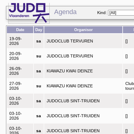
Agenda
Kind:
Date
Day
Organisor
19-09-
sa
JUDOCLUB TERVUREN
[]
2026
20-09-
su
JUDOCLUB TERVUREN
[]
2026
26-09-
sa
KIAWAZU KWAI DEINZE
[]
2026
27-09-
Club
su
KIAWAZU KWAI DEINZE
2026
tou
03-10-
sa
JUDOCLUB SINT-TRUIDEN
[]
2026
03-10-
sa
JUDOCLUB SINT-TRUIDEN
[]
2026
03-10-
sa
JUDOCLUB SINT-TRUIDEN
[]
2026