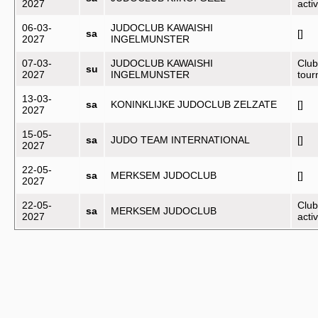
2027
activ
06-03-
JUDOCLUB KAWAISHI
sa
[]
2027
INGELMUNSTER
07-03-
JUDOCLUB KAWAISHI
Club
su
2027
INGELMUNSTER
tou
13-03-
sa
KONINKLIJKE JUDOCLUB ZELZATE
[]
2027
15-05-
sa
JUDO TEAM INTERNATIONAL
[]
2027
22-05-
sa
MERKSEM JUDOCLUB
[]
2027
22-05-
Club
sa
MERKSEM JUDOCLUB
2027
activ