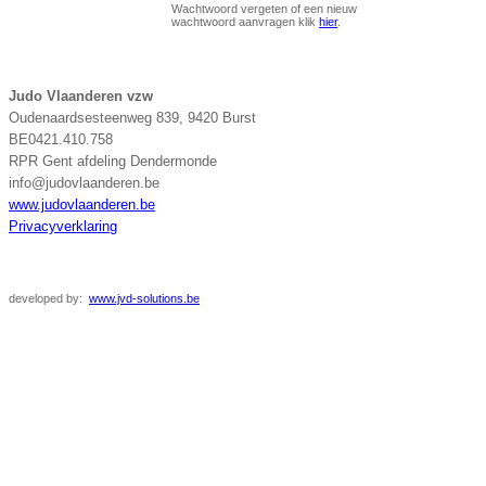
Wachtwoord vergeten of een nieuw
wachtwoord aanvragen klik
hier
.
Judo Vlaanderen vzw
Oudenaardsesteenweg 839, 9420 Burst
BE0421.410.758
RPR Gent afdeling Dendermonde
info@judovlaanderen.be
www.judovlaanderen.be
Privacyverklaring
developed
by:
www.jvd-solutions.be