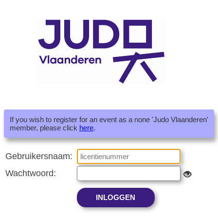
If you wish to register for an event as a none 'Judo Vlaanderen'
member, please click
here
.
Gebruikersnaam:
Wachtwoord: