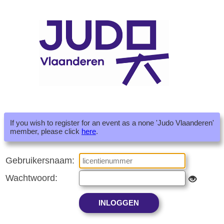
If you wish to register for an event as a none 'Judo Vlaanderen'
member, please click
here
.
Gebruikersnaam:
Wachtwoord: