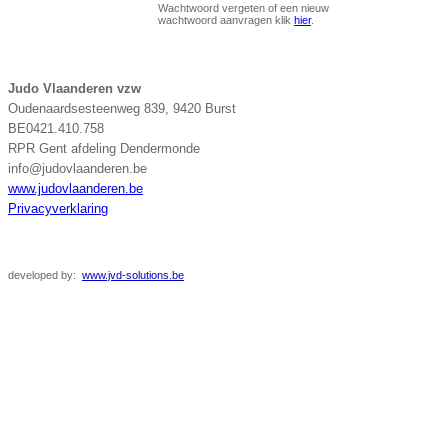
Wachtwoord vergeten of een nieuw
wachtwoord aanvragen klik
hier
.
Judo Vlaanderen vzw
Oudenaardsesteenweg 839, 9420 Burst
BE0421.410.758
RPR Gent afdeling Dendermonde
info@judovlaanderen.be
www.judovlaanderen.be
Privacyverklaring
developed
by:
www.jvd-solutions.be