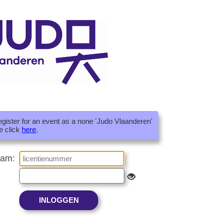
register for an event as a none 'Judo Vlaanderen'
e click
here
.
aam: