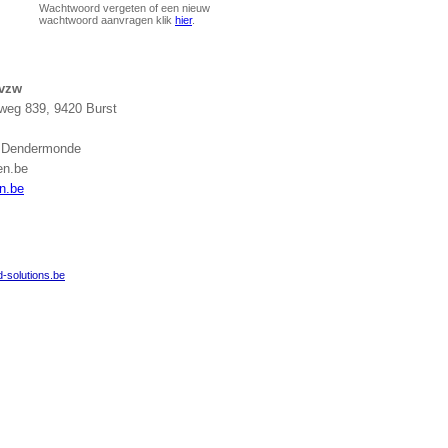
Wachtwoord vergeten of een nieuw
wachtwoord aanvragen klik
hier
.
 vzw
eg 839, 9420 Burst
g Dendermonde
en.be
n.be
-solutions.be