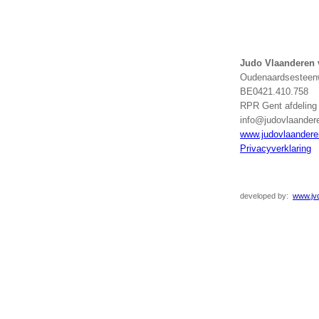
Judo Vlaanderen
Oudenaardsesteenw
BE0421.410.758
RPR Gent afdelin
info@judovlaander
www.judovlaandere
Privacyverklaring
developed
by:
www.jvd