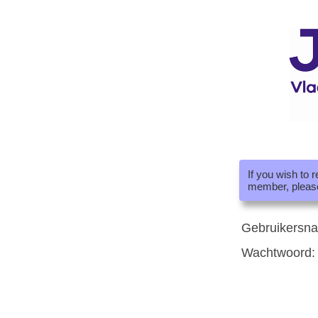
If you wish to 
member, pleas
Gebruikersn
Wachtwoord: