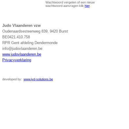
Wachtwoord vergeten of een nieuw
wachtwoord aanvragen klik
hier
.
Judo Vlaanderen vzw
Oudenaardsesteenweg 839, 9420 Burst
BE0421.410.758
RPR Gent afdeling Dendermonde
info@judovlaanderen.be
www.judovlaanderen.be
Privacyverklaring
developed
by:
www.jvd-solutions.be