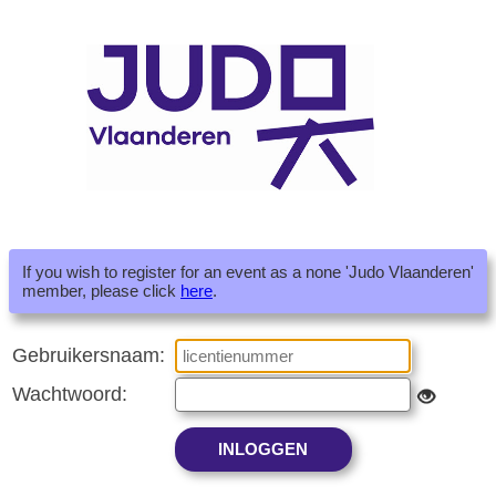
If you wish to register for an event as a none 'Judo Vlaanderen'
member, please click
here
.
Gebruikersnaam:
Wachtwoord: