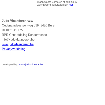
Wachtwoord vergeten of een nieuw
wachtwoord aanvragen klik
hier
.
Judo Vlaanderen vzw
Oudenaardsesteenweg 839, 9420 Burst
BE0421.410.758
RPR Gent afdeling Dendermonde
info@judovlaanderen.be
www.judovlaanderen.be
Privacyverklaring
developed
by:
www.jvd-solutions.be