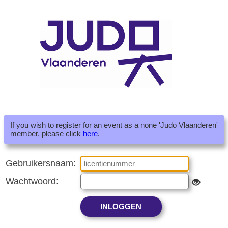
If you wish to register for an event as a none 'Judo Vlaanderen'
member, please click
here
.
Gebruikersnaam:
Wachtwoord: