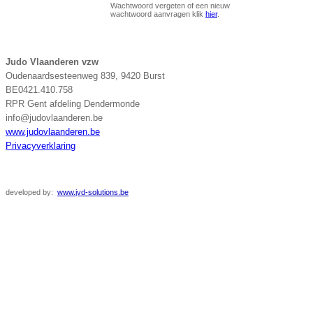
Wachtwoord vergeten of een nieuw
wachtwoord aanvragen klik
hier
.
Judo Vlaanderen vzw
Oudenaardsesteenweg 839, 9420 Burst
BE0421.410.758
RPR Gent afdeling Dendermonde
info@judovlaanderen.be
www.judovlaanderen.be
Privacyverklaring
developed
by:
www.jvd-solutions.be