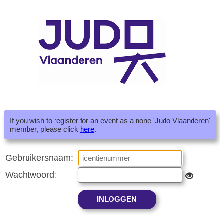
If you wish to register for an event as a none 'Judo Vlaanderen'
member, please click
here
.
Gebruikersnaam:
Wachtwoord: