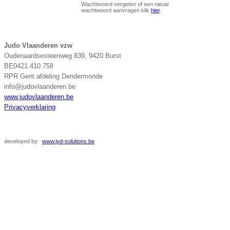
Wachtwoord vergeten of een nieuw
wachtwoord aanvragen klik
hier
.
Judo Vlaanderen vzw
Oudenaardsesteenweg 839, 9420 Burst
BE0421.410.758
RPR Gent afdeling Dendermonde
info@judovlaanderen.be
www.judovlaanderen.be
Privacyverklaring
developed
by:
www.jvd-solutions.be