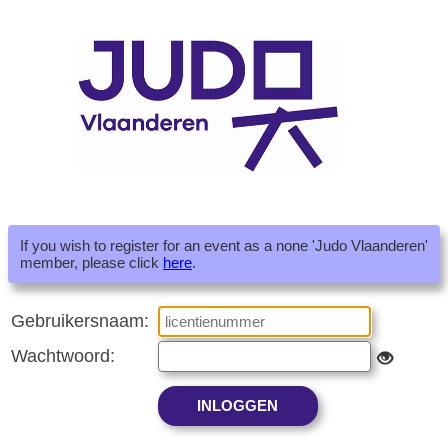
If you wish to register for an event as a none 'Judo Vlaanderen'
member, please click
here
.
Gebruikersnaam:
Wachtwoord: