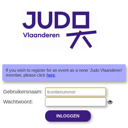
If you wish to register for an event as a none 'Judo Vlaanderen'
member, please click
here
.
Gebruikersnaam:
Wachtwoord: