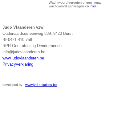
Wachtwoord vergeten of een nieuw
wachtwoord aanvragen klik
hier
.
Judo Vlaanderen vzw
Oudenaardsesteenweg 839, 9420 Burst
BE0421.410.758
RPR Gent afdeling Dendermonde
info@judovlaanderen.be
www.judovlaanderen.be
Privacyverklaring
developed
by:
www.jvd-solutions.be