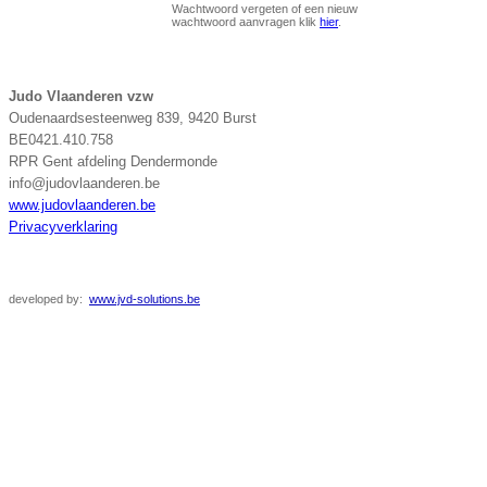
Wachtwoord vergeten of een nieuw
wachtwoord aanvragen klik
hier
.
Judo Vlaanderen vzw
Oudenaardsesteenweg 839, 9420 Burst
BE0421.410.758
RPR Gent afdeling Dendermonde
info@judovlaanderen.be
www.judovlaanderen.be
Privacyverklaring
developed
by:
www.jvd-solutions.be