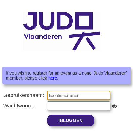
If you wish to register for an event as a none 'Judo Vlaanderen'
member, please click
here
.
Gebruikersnaam:
Wachtwoord: