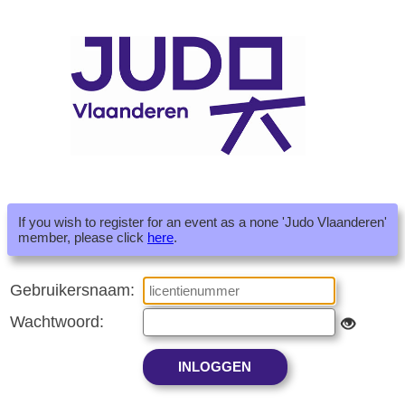
If you wish to register for an event as a none 'Judo Vlaanderen'
member, please click
here
.
Gebruikersnaam:
Wachtwoord: