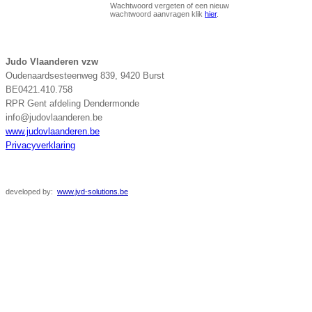
Wachtwoord vergeten of een nieuw
wachtwoord aanvragen klik
hier
.
Judo Vlaanderen vzw
Oudenaardsesteenweg 839, 9420 Burst
BE0421.410.758
RPR Gent afdeling Dendermonde
info@judovlaanderen.be
www.judovlaanderen.be
Privacyverklaring
developed
by:
www.jvd-solutions.be