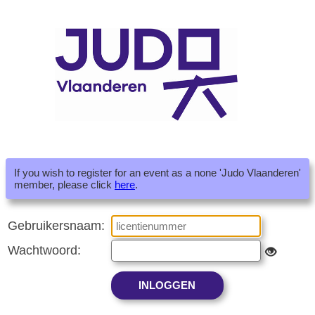
If you wish to register for an event as a none 'Judo Vlaanderen'
member, please click
here
.
Gebruikersnaam:
Wachtwoord: