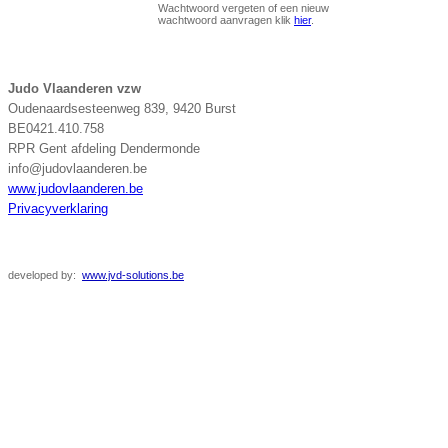
Wachtwoord vergeten of een nieuw
wachtwoord aanvragen klik
hier
.
Judo Vlaanderen vzw
Oudenaardsesteenweg 839, 9420 Burst
BE0421.410.758
RPR Gent afdeling Dendermonde
info@judovlaanderen.be
www.judovlaanderen.be
Privacyverklaring
developed
by:
www.jvd-solutions.be