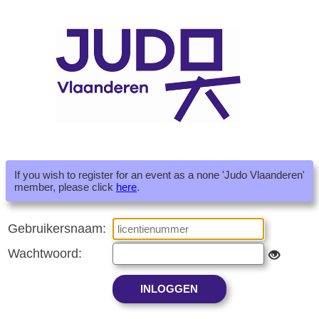
If you wish to register for an event as a none 'Judo Vlaanderen'
member, please click
here
.
Gebruikersnaam:
Wachtwoord: