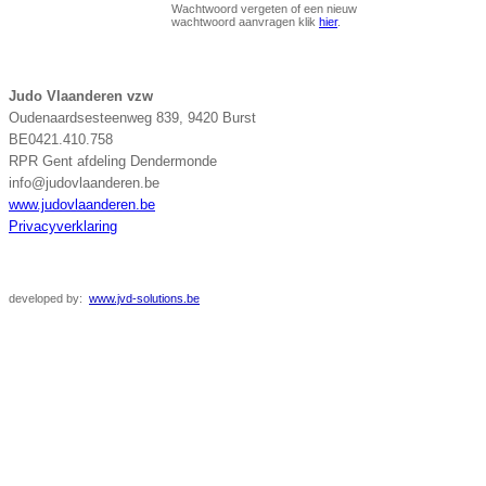
Wachtwoord vergeten of een nieuw
wachtwoord aanvragen klik
hier
.
Judo Vlaanderen vzw
Oudenaardsesteenweg 839, 9420 Burst
BE0421.410.758
RPR Gent afdeling Dendermonde
info@judovlaanderen.be
www.judovlaanderen.be
Privacyverklaring
developed
by:
www.jvd-solutions.be