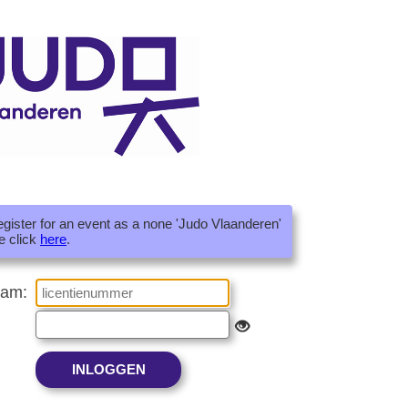
register for an event as a none 'Judo Vlaanderen'
e click
here
.
aam: