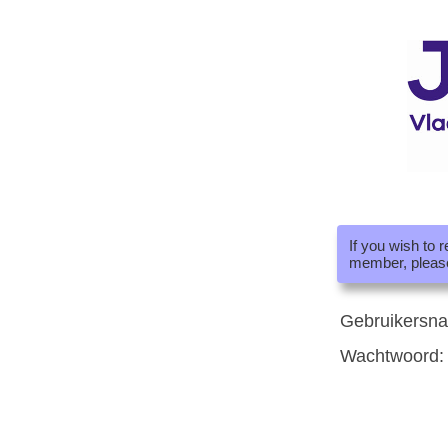
If you wish to 
member, pleas
Gebruikersn
Wachtwoord: