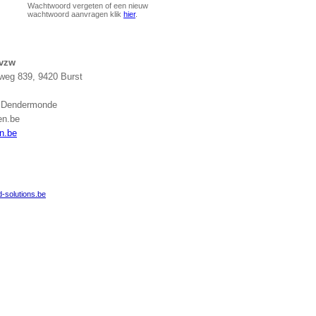
Wachtwoord vergeten of een nieuw
wachtwoord aanvragen klik
hier
.
 vzw
eg 839, 9420 Burst
g Dendermonde
en.be
n.be
-solutions.be