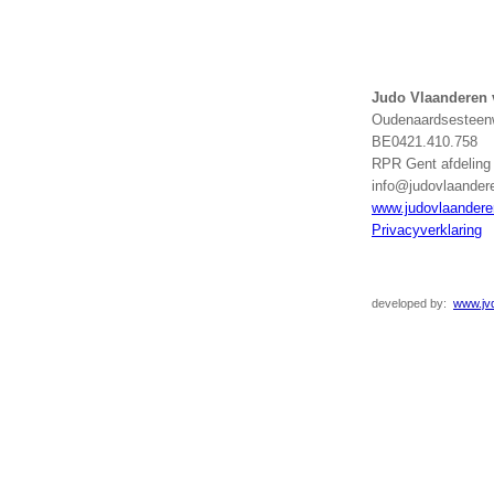
Judo Vlaanderen
Oudenaardsesteenw
BE0421.410.758
RPR Gent afdelin
info@judovlaander
www.judovlaandere
Privacyverklaring
developed
by:
www.jvd