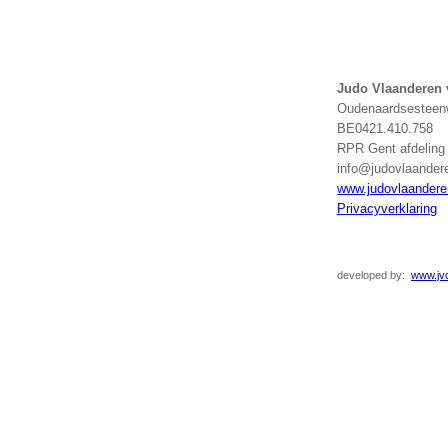
Judo Vlaanderen
Oudenaardsesteenw
BE0421.410.758
RPR Gent afdelin
info@judovlaander
www.judovlaandere
Privacyverklaring
developed
by:
www.jvd