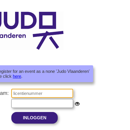
register for an event as a none 'Judo Vlaanderen'
e click
here
.
aam: