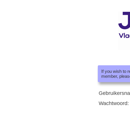
If you wish to 
member, pleas
Gebruikersn
Wachtwoord: