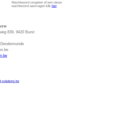
Wachtwoord vergeten of een nieuw
wachtwoord aanvragen klik
hier
.
 vzw
eg 839, 9420 Burst
g Dendermonde
en.be
n.be
-solutions.be