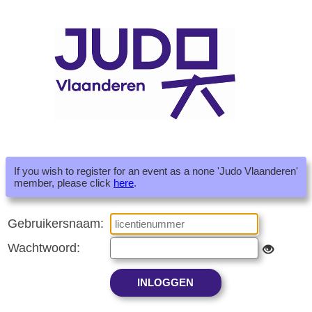
If you wish to register for an event as a none 'Judo Vlaanderen'
member, please click
here
.
Gebruikersnaam:
Wachtwoord: