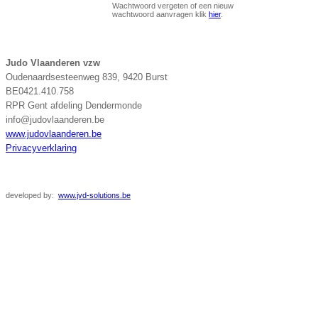
Wachtwoord vergeten of een nieuw
wachtwoord aanvragen klik
hier
.
Judo Vlaanderen vzw
Oudenaardsesteenweg 839, 9420 Burst
BE0421.410.758
RPR Gent afdeling Dendermonde
info@judovlaanderen.be
www.judovlaanderen.be
Privacyverklaring
developed
by:
www.jvd-solutions.be