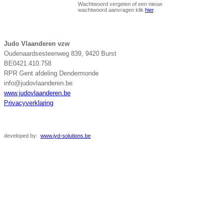
Wachtwoord vergeten of een nieuw
wachtwoord aanvragen klik
hier
.
Judo Vlaanderen vzw
Oudenaardsesteenweg 839, 9420 Burst
BE0421.410.758
RPR Gent afdeling Dendermonde
info@judovlaanderen.be
www.judovlaanderen.be
Privacyverklaring
developed
by:
www.jvd-solutions.be