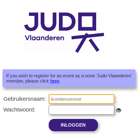
If you wish to register for an event as a none 'Judo Vlaanderen'
member, please click
here
.
Gebruikersnaam:
Wachtwoord: