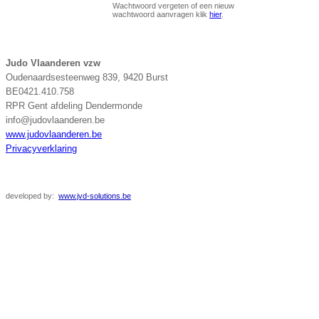
Wachtwoord vergeten of een nieuw
wachtwoord aanvragen klik
hier
.
Judo Vlaanderen vzw
Oudenaardsesteenweg 839, 9420 Burst
BE0421.410.758
RPR Gent afdeling Dendermonde
info@judovlaanderen.be
www.judovlaanderen.be
Privacyverklaring
developed
by:
www.jvd-solutions.be