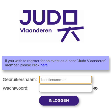
If you wish to register for an event as a none 'Judo Vlaanderen'
member, please click
here
.
Gebruikersnaam:
Wachtwoord: