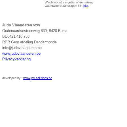
Wachtwoord vergeten of een nieuw
wachtwoord aanvragen klik
hier
.
Judo Vlaanderen vzw
Oudenaardsesteenweg 839, 9420 Burst
BE0421.410.758
RPR Gent afdeling Dendermonde
info@judovlaanderen.be
www.judovlaanderen.be
Privacyverklaring
developed
by:
www.jvd-solutions.be