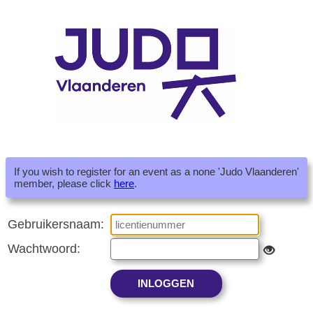
If you wish to register for an event as a none 'Judo Vlaanderen'
member, please click
here
.
Gebruikersnaam:
Wachtwoord: