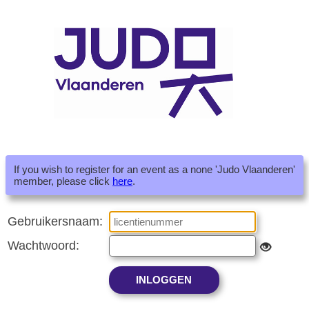
If you wish to register for an event as a none 'Judo Vlaanderen'
member, please click
here
.
Gebruikersnaam:
Wachtwoord: