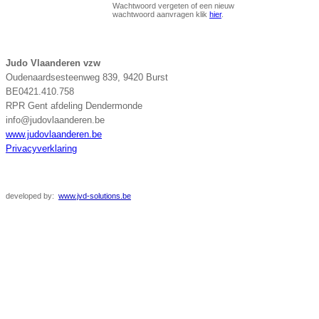
Wachtwoord vergeten of een nieuw
wachtwoord aanvragen klik
hier
.
Judo Vlaanderen vzw
Oudenaardsesteenweg 839, 9420 Burst
BE0421.410.758
RPR Gent afdeling Dendermonde
info@judovlaanderen.be
www.judovlaanderen.be
Privacyverklaring
developed
by:
www.jvd-solutions.be