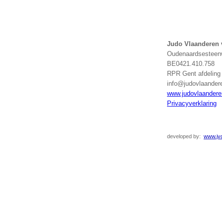
Judo Vlaanderen
Oudenaardsesteenw
BE0421.410.758
RPR Gent afdelin
info@judovlaander
www.judovlaandere
Privacyverklaring
developed
by:
www.jvd