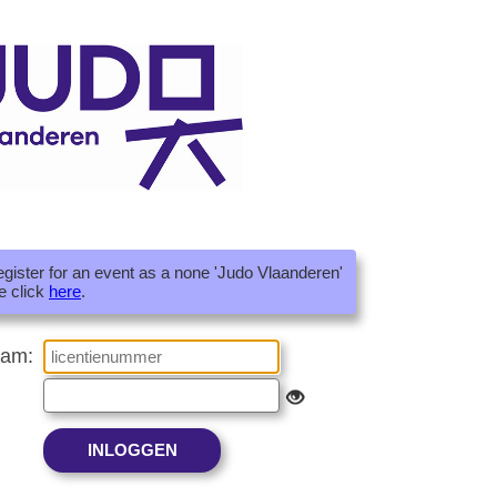
register for an event as a none 'Judo Vlaanderen'
e click
here
.
aam: