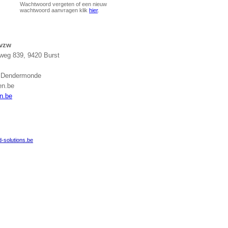
Wachtwoord vergeten of een nieuw
wachtwoord aanvragen klik
hier
.
 vzw
eg 839, 9420 Burst
g Dendermonde
en.be
n.be
-solutions.be