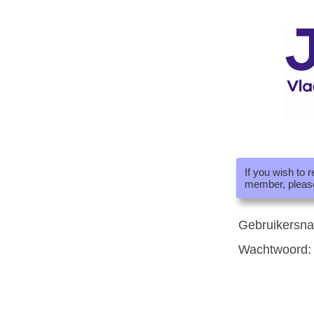
If you wish to 
member, pleas
Gebruikersn
Wachtwoord: