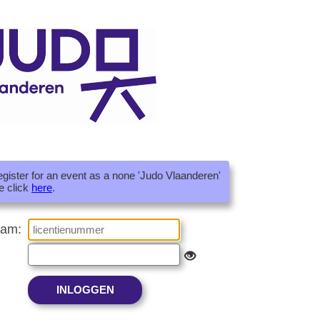
register for an event as a none 'Judo Vlaanderen'
e click
here
.
aam: