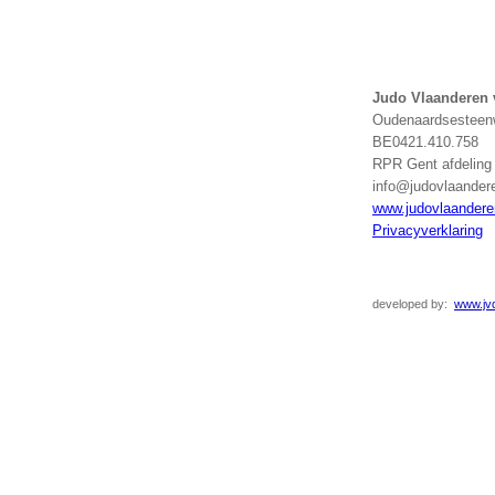
Judo Vlaanderen
Oudenaardsesteenw
BE0421.410.758
RPR Gent afdelin
info@judovlaander
www.judovlaandere
Privacyverklaring
developed
by:
www.jvd