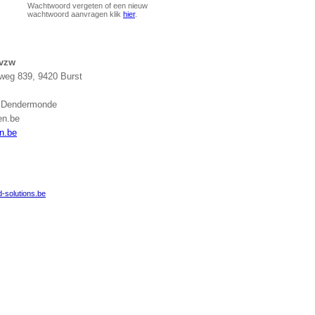
Wachtwoord vergeten of een nieuw
wachtwoord aanvragen klik
hier
.
 vzw
eg 839, 9420 Burst
g Dendermonde
en.be
n.be
-solutions.be