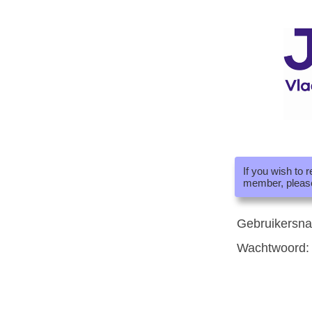
If you wish to 
member, pleas
Gebruikersn
Wachtwoord: