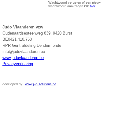
Wachtwoord vergeten of een nieuw
wachtwoord aanvragen klik
hier
.
Judo Vlaanderen vzw
Oudenaardsesteenweg 839, 9420 Burst
BE0421.410.758
RPR Gent afdeling Dendermonde
info@judovlaanderen.be
www.judovlaanderen.be
Privacyverklaring
developed
by:
www.jvd-solutions.be