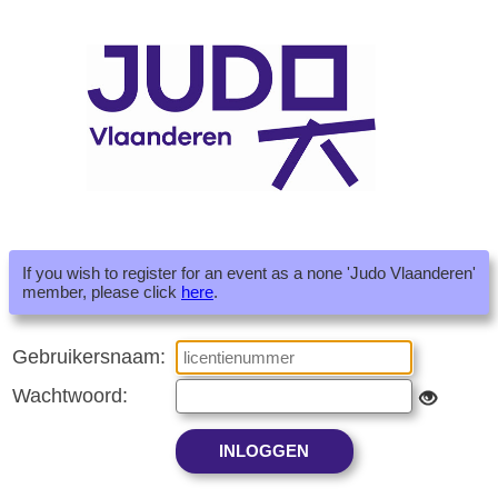
If you wish to register for an event as a none 'Judo Vlaanderen'
member, please click
here
.
Gebruikersnaam:
Wachtwoord: