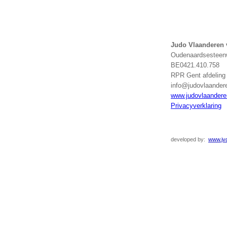
Judo Vlaanderen
Oudenaardsesteenw
BE0421.410.758
RPR Gent afdelin
info@judovlaander
www.judovlaandere
Privacyverklaring
developed
by:
www.jvd