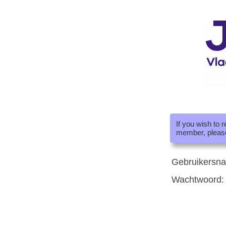
If you wish to 
member, pleas
Gebruikersn
Wachtwoord: