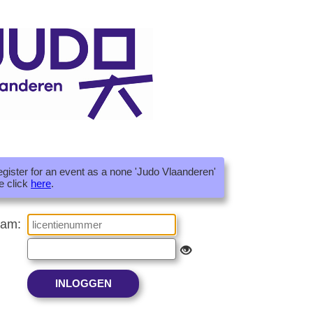
register for an event as a none 'Judo Vlaanderen'
e click
here
.
aam: