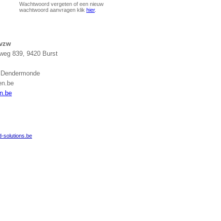
Wachtwoord vergeten of een nieuw
wachtwoord aanvragen klik
hier
.
 vzw
eg 839, 9420 Burst
g Dendermonde
en.be
n.be
-solutions.be