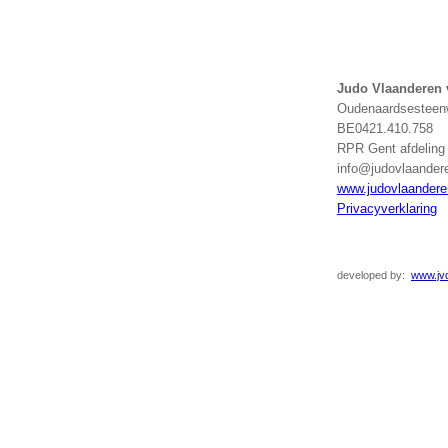
Judo Vlaanderen
Oudenaardsesteenw
BE0421.410.758
RPR Gent afdelin
info@judovlaander
www.judovlaandere
Privacyverklaring
developed
by:
www.jvd