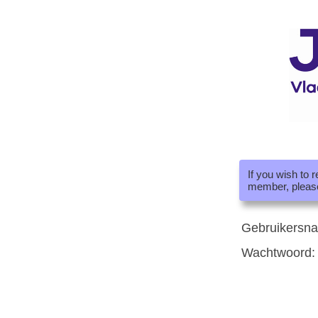
If you wish to 
member, pleas
Gebruikersn
Wachtwoord: