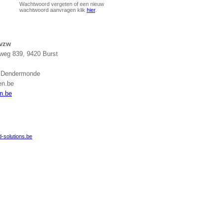
Wachtwoord vergeten of een nieuw
wachtwoord aanvragen klik
hier
.
 vzw
eg 839, 9420 Burst
g Dendermonde
en.be
n.be
-solutions.be