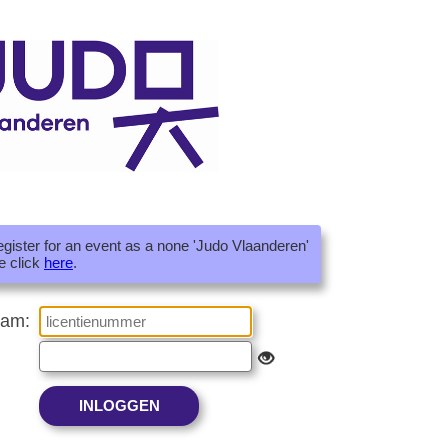
register for an event as a none 'Judo Vlaanderen'
e click
here
.
aam: