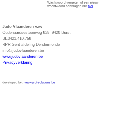
Wachtwoord vergeten of een nieuw
wachtwoord aanvragen klik
hier
.
Judo Vlaanderen vzw
Oudenaardsesteenweg 839, 9420 Burst
BE0421.410.758
RPR Gent afdeling Dendermonde
info@judovlaanderen.be
www.judovlaanderen.be
Privacyverklaring
developed
by:
www.jvd-solutions.be