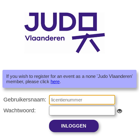
If you wish to register for an event as a none 'Judo Vlaanderen'
member, please click
here
.
Gebruikersnaam:
Wachtwoord: