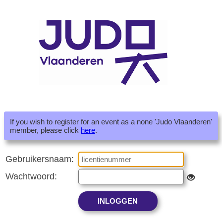
If you wish to register for an event as a none 'Judo Vlaanderen'
member, please click
here
.
Gebruikersnaam:
Wachtwoord: