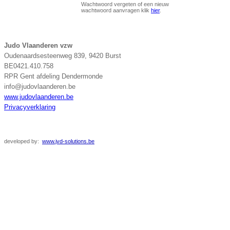
Wachtwoord vergeten of een nieuw
wachtwoord aanvragen klik
hier
.
Judo Vlaanderen vzw
Oudenaardsesteenweg 839, 9420 Burst
BE0421.410.758
RPR Gent afdeling Dendermonde
info@judovlaanderen.be
www.judovlaanderen.be
Privacyverklaring
developed
by:
www.jvd-solutions.be