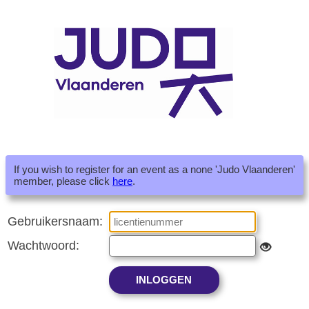
If you wish to register for an event as a none 'Judo Vlaanderen'
member, please click
here
.
Gebruikersnaam:
Wachtwoord: