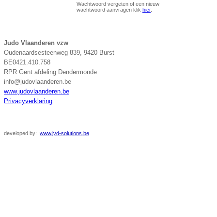
Wachtwoord vergeten of een nieuw
wachtwoord aanvragen klik
hier
.
Judo Vlaanderen vzw
Oudenaardsesteenweg 839, 9420 Burst
BE0421.410.758
RPR Gent afdeling Dendermonde
info@judovlaanderen.be
www.judovlaanderen.be
Privacyverklaring
developed
by:
www.jvd-solutions.be